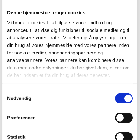
Denne hjemmeside bruger cookies
IT-sikkerhed og antivirus
Vi bruger cookies til at tilpasse vores indhold og
annoncer, til at vise dig funktioner til sociale medier og til
at analysere vores trafik. Vi deler også oplysninger om
din brug af vores hjemmeside med vores partnere inden
Realtidsbeskyttelse
– Løbende overvågning, der
for sociale medier, annonceringspartnere og
analysepartnere. Vores partnere kan kombinere disse
stopper skadelige programmer, før de skader jeres
data med andre oplysninger, du har givet dem, eller som
systemer.
de har indsamlet fra din brug af deres tjenester.
Samtykkevalg
E-mail- og webbeskyttelse
– Filtrering af links,
Nødvendig
vedhæftninger og mistænkelig trafik, så angreb
stoppes tidligt.
Præferencer
Automatiske opdateringer
– Vi sikrer, at antivirus
altid er opdateret med de nyeste
Statistik