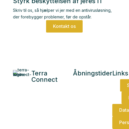
Styrk beskyttelsen af jeres IT
Skriv til os, så hjælper vi jer med en antivirusløsning,
der forebygger problemer, før de opstår.
Kontakt os
Terra
Åbningstider
Links
Connect
Mandag – 07:00 –
Damsbovej 11
15:30
5492 Vissenbjerg,
Tirsdag – 07:00 –
Fyn
15:30
Onsdag – 07:00 –
Data
Tlf: +45 4466 6688
15:30
info@terraconnect.dk
Pers
Torsdag – 07:00 –
CVR: 25136640
15:00