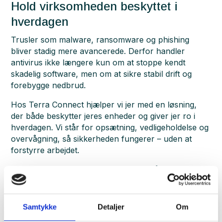
Hold virksomheden beskyttet i
hverdagen
Trusler som malware, ransomware og phishing
bliver stadig mere avancerede. Derfor handler
antivirus ikke længere kun om at stoppe kendt
skadelig software, men om at sikre stabil drift og
forebygge nedbrud.
Hos Terra Connect hjælper vi jer med en løsning,
der både beskytter jeres enheder og giver jer ro i
hverdagen. Vi står for opsætning, vedligeholdelse og
overvågning, så sikkerheden fungerer – uden at
forstyrre arbejdet.
Med en professionel antivirusløsning får I en mere
tryg og forudsigelig IT-drift, hvor problemer opdages
og håndteres, før de vokser sig store.
Samtykke
Detaljer
Om