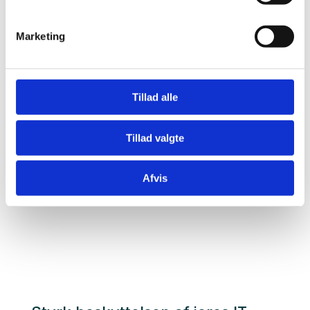
sikkerhedsforbedringer.
Marketing
Overvågning og rapportering
– Mulighed for
indsigt i sikkerhedshændelser og status, så I ved, at
alt fungerer som det skal.
Tillad alle
Tillad valgte
Hjælp ved sikkerhedshændelser
– Vi hjælper
med at håndtere eventuelle fundne trusler eller
advarsler.
Afvis